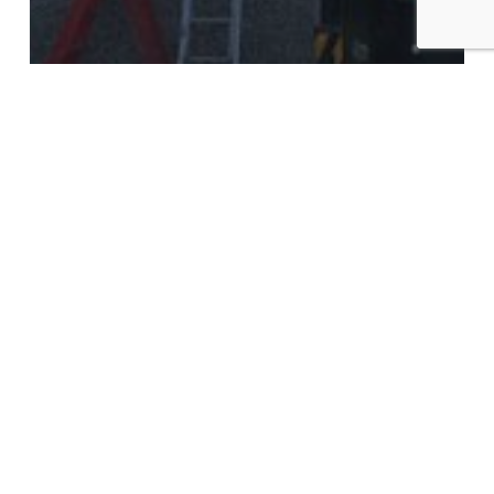
energy
solar
Energie upgrade Levarht voor
verduurzaming