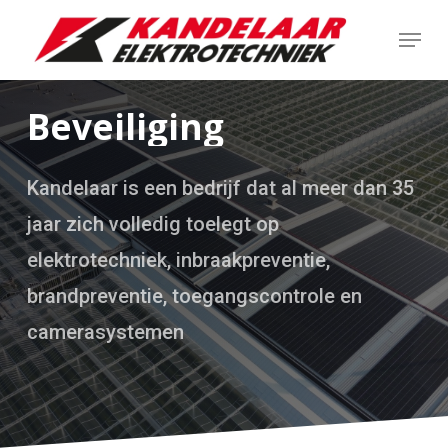
Skip
Menu
to
main
content
Beveiliging
Kandelaar is een bedrijf dat al meer dan 35
jaar zich volledig toelegt op
elektrotechniek, inbraakpreventie,
brandpreventie, toegangscontrole en
camerasystemen