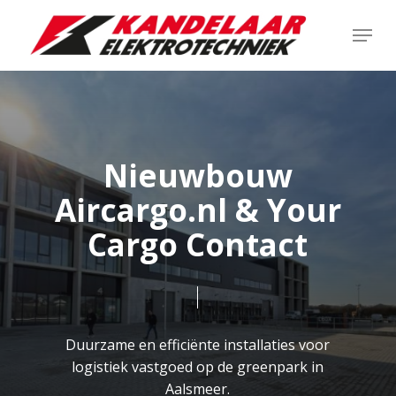
Skip
Menu
to
main
content
Nieuwbouw
Aircargo.nl & Your
Cargo Contact
Duurzame en efficiënte installaties voor
logistiek vastgoed op de greenpark in
Aalsmeer.